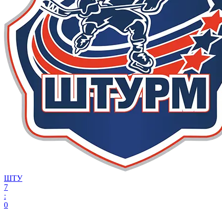
ШТУ
7
:
0