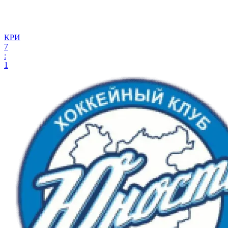
КРИ
7
:
1