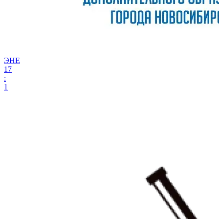
ЭНЕ
17
:
1