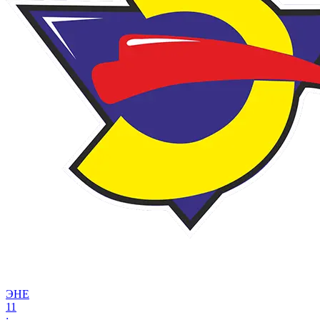
ЭНЕ
11
: