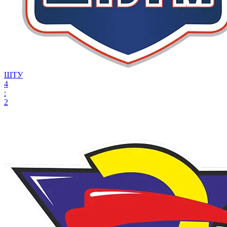
ШТУ
4
:
2