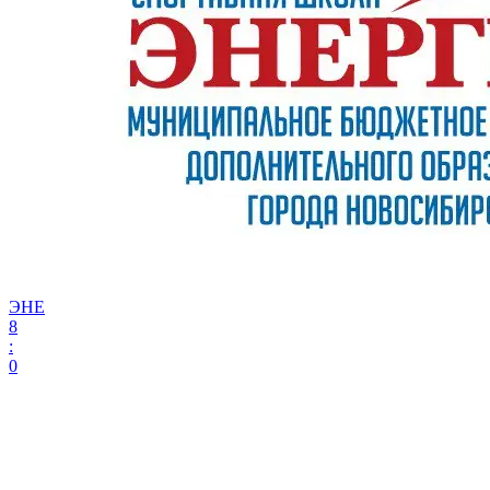
ЭНЕ
8
:
0