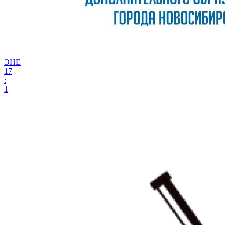
ЭНЕ
17
:
1