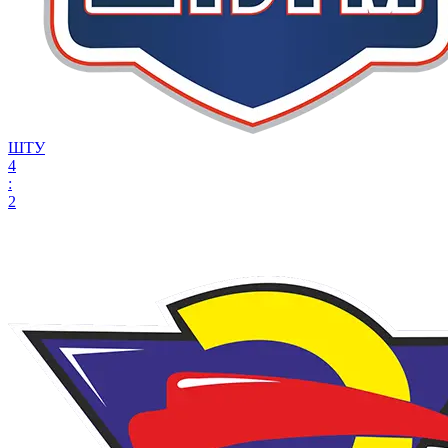
ШТУ
4
:
2