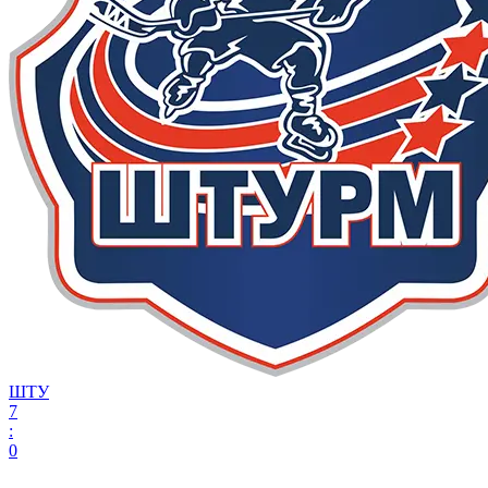
ШТУ
7
:
0