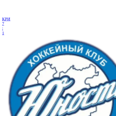
КРИ
7
:
1