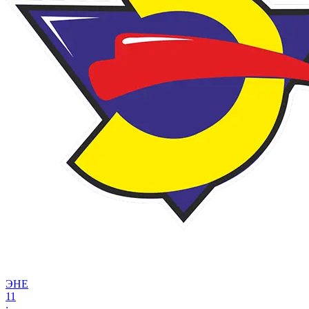
ЭНЕ
11
: