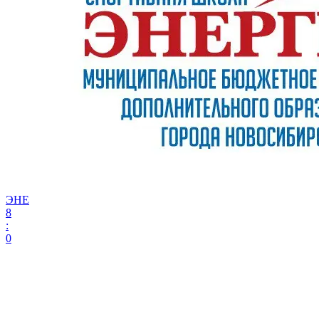
ЭНЕ
8
:
0