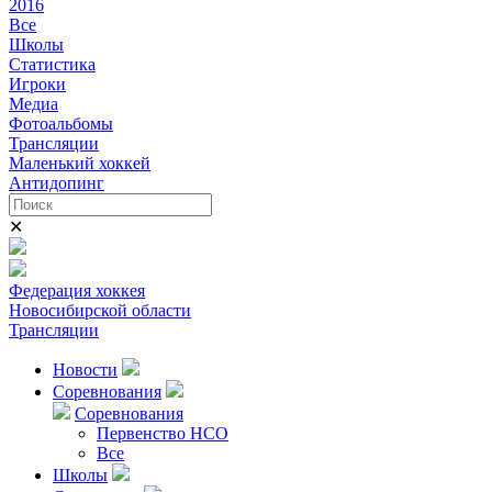
2016
Все
Школы
Статистика
Игроки
Медиа
Фотоальбомы
Трансляции
Маленький хоккей
Антидопинг
✕
Федерация хоккея
Новосибирской области
Трансляции
Новости
Соревнования
Соревнования
Первенство НСО
Все
Школы