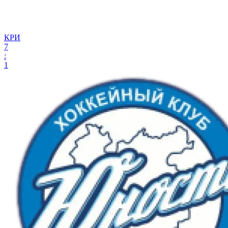
КРИ
7
:
1