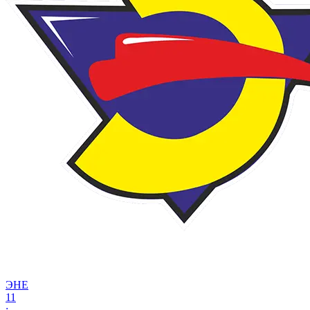
ЭНЕ
11
: