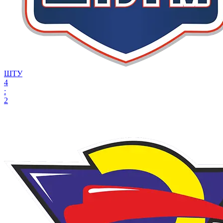
ШТУ
4
:
2