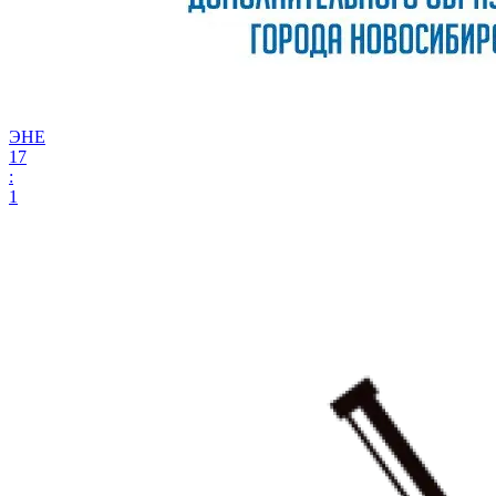
ЭНЕ
17
:
1