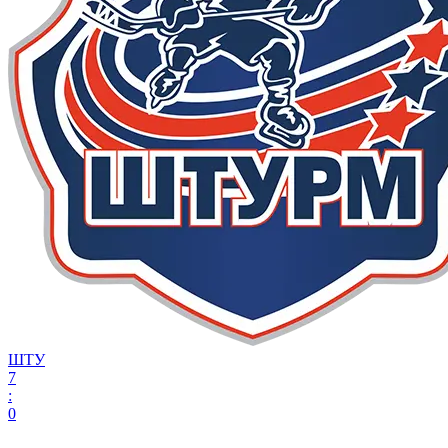
ШТУ
7
:
0