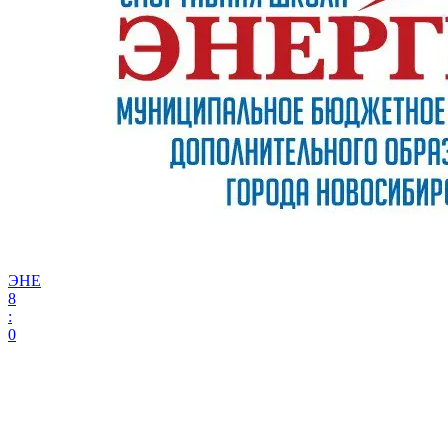
ЭНЕ
8
:
0